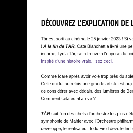
DÉCOUVREZ L’EXPLICATION DE L
Tár est sorti au cinéma le 25 janvier 2023 ! Si 
!
À la fin de TÁR,
Cate Blanchett a livré une pe
incarne, Lydia Tár, se retrouve à l’opposé du po
inspiré d’une histoire vraie, lisez ceci.
Comme Icare après avoir volé trop près du soleil
Celle qui fut autrefois une grande artiste est au
de considérer avec dédain, des lumières de Berl
Comment cela est-il arrivé ?
TÁR
suit l’un des chefs d’orchestre les plus cé
symphonie de Mahler avec l’Orchestre philharmo
développe, le réalisateur Todd Field dévoile l