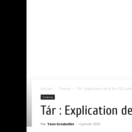
Accueil
Cinéma
Tár : Explication de la fin ! Où Lydia
Cinéma
Tár : Explication de
Par
Yann Grosboillot
-
4 janvier 2023