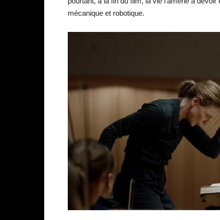
pourtant, à la fin du film, la vie l’amène à devoir
mécanique et robotique.