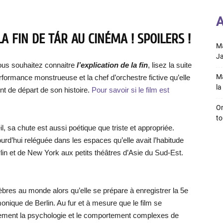
A
A FIN DE TÁR AU CINÉMA ! SPOILERS !
Ma
Ja
vous souhaitez connaitre
l’explication de la fin
, lisez la suite
Ma
rformance monstrueuse et la chef d’orchestre fictive qu’elle
la 
int de départ de son histoire.
Pour savoir si le film est
On
to
, sa chute est aussi poétique que triste et appropriée.
jourd’hui reléguée dans les espaces qu’elle avait l’habitude
in et de New York aux petits théâtres d’Asie du Sud-Est.
lèbres au monde alors qu’elle se prépare à enregistrer la 5e
nique de Berlin. Au fur et à mesure que le film se
entement la psychologie et le comportement complexes de