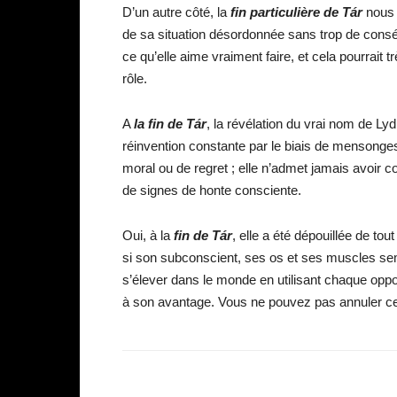
D’un autre côté, la
fin particulière de T
á
r
nous 
de sa situation désordonnée sans trop de consé
ce qu’elle aime vraiment faire, et cela pourrait 
rôle.
A
la fin de Tár
, la révélation du vrai nom de Lyd
réinvention constante par le biais de mensonges
moral ou de regret ; elle n’admet jamais avoir c
de signes de honte consciente.
Oui, à la
fin de Tár
, elle a été dépouillée de tou
si son subconscient, ses os et ses muscles semble
s’élever dans le monde en utilisant chaque oppo
à son avantage. Vous ne pouvez pas annuler cet
Facebook
Partager