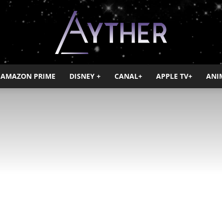
AMAZON PRIME
DISNEY +
CANAL+
APPLE TV+
ANI
Ayther