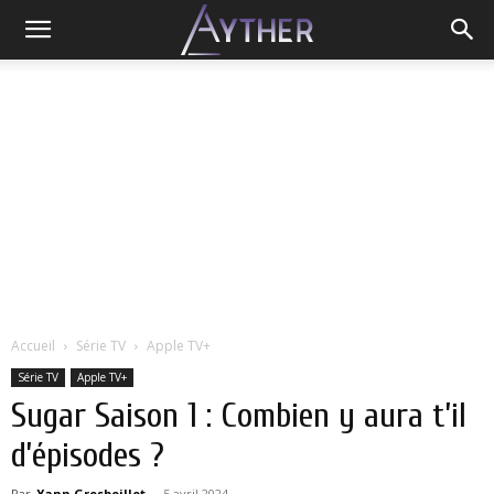
Accueil
Série TV
Apple TV+
Série TV
Apple TV+
Sugar Saison 1 : Combien y aura t’il
d’épisodes ?
Par
Yann Grosboillot
-
5 avril 2024