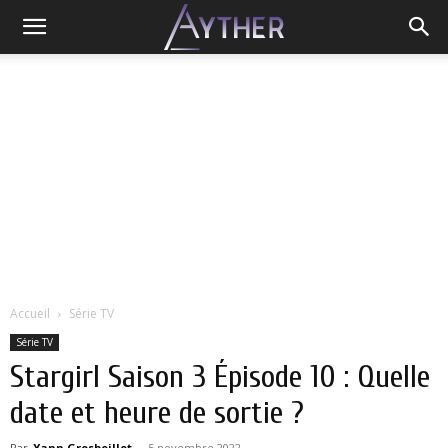
Accueil
Série TV
Série TV
Stargirl Saison 3 Épisode 10 : Quelle
date et heure de sortie ?
Par
Yann Grosboillot
-
5 novembre 2022