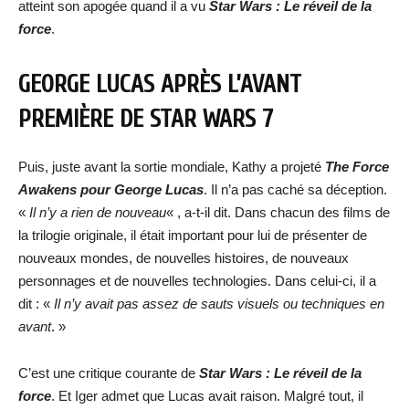
atteint son apogée quand il a vu
Star Wars : Le réveil de la
force
.
GEORGE LUCAS APRÈS L’AVANT
PREMIÈRE DE STAR WARS 7
Puis, juste avant la sortie mondiale, Kathy a projeté
The Force
Awakens pour George
Lucas
. Il n’a pas caché sa déception.
«
Il n’y a rien de nouveau
« , a-t-il dit. Dans chacun des films de
la trilogie originale, il était important pour lui de présenter de
nouveaux mondes, de nouvelles histoires, de nouveaux
personnages et de nouvelles technologies. Dans celui-ci, il a
dit : «
Il n’y avait pas assez de sauts visuels ou techniques en
avant
. »
C’est une critique courante de
Star Wars : Le réveil de la
force
. Et Iger admet que Lucas avait raison. Malgré tout, il