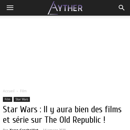
Accueil
Film
Film
Star Wars
Star Wars : Il y aura bien des films
et série sur The Old Republic !
Par
Yann Grosboillot
-
14 janvier 2020