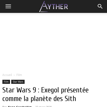
Accueil
Film
Film
Star Wars
Star Wars 9 : Exegol présentée
comme la planète des Sith
Par
Yann Grosboillot
-
22 mars 2020