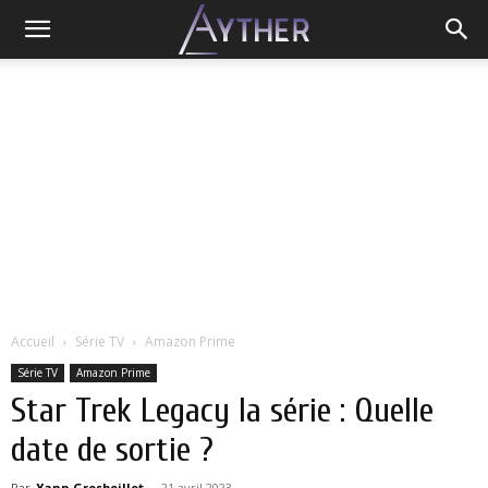
Accueil
Série TV
Amazon Prime
Série TV
Amazon Prime
Star Trek Legacy la série : Quelle
date de sortie ?
Par
Yann Grosboillot
-
21 avril 2023