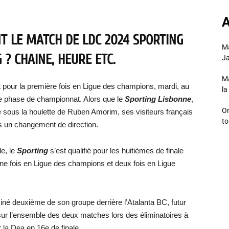
A
T LE MATCH DE LDC 2024 SPORTING
Ma
 ? CHAINE, HEURE ETC.
Ja
Ma
 pour la première fois en Ligue des champions, mardi, au
la 
le phase de championnat. Alors que le
Sporting Lisbonne
,
On
e sous la houlette de Ruben Amorim, ses visiteurs français
to
s un changement de direction.
le, le
Sporting
s’est qualifié pour les huitièmes de finale
 une fois en Ligue des champions et deux fois en Ligue
iné deuxième de son groupe derrière l’Atalanta BC, futur
ur l’ensemble des deux matches lors des éliminatoires à
r la Dea en 16e de finale.