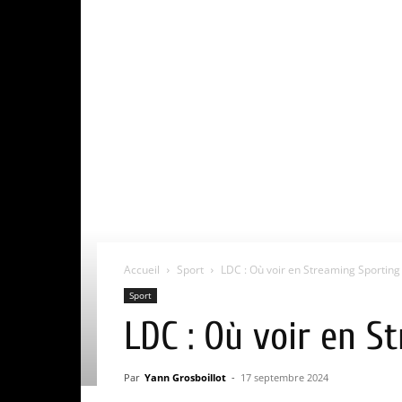
Accueil
Sport
LDC : Où voir en Streaming Sporting 
Sport
LDC : Où voir en S
Par
Yann Grosboillot
-
17 septembre 2024