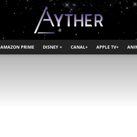
AMAZON PRIME
DISNEY +
CANAL+
APPLE TV+
ANI
Ayther