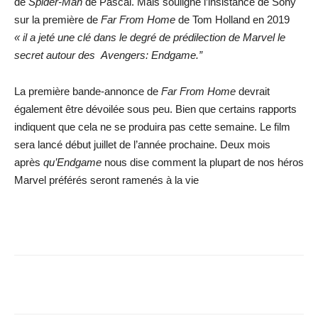
de
Spider-Man
de Pascal. Mais souligne l’insistance de Sony
sur la première de
Far
From Home
de Tom Holland en 2019
« il a jeté une clé dans le degré de prédilection de Marvel le
secret autour des Avengers: Endgame.”
La première bande-annonce de
Far From Home
devrait
également être dévoilée sous peu. Bien que certains rapports
indiquent que cela ne se produira pas cette semaine. Le film
sera lancé début juillet de l’année prochaine. Deux mois
après
qu’Endgame
nous dise comment la plupart de nos héros
Marvel préférés seront ramenés à la vie
Facebook
X
WhatsApp
Email