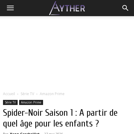
Accueil
Série TV
Amazon Prime
Série TV
Amazon Prime
Spider-Noir Saison 1 : A partir de
quel âge pour les enfants ?
Par
Yann Grosboillot
-
27 mai 2026