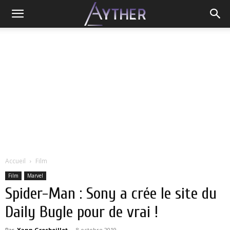
Accueil
Film
Film
Marvel
Spider-Man : Sony a crée le site du
Daily Bugle pour de vrai !
Par
Yann Grosboillot
-
8 octobre 2019