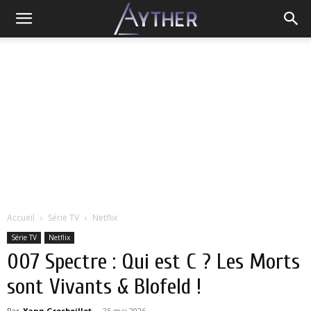
Accueil
Série TV
Netflix
Série TV
Netflix
007 Spectre : Qui est C ? Les Morts
sont Vivants & Blofeld !
Par
Yann Grosboillot
-
25 mai 2026