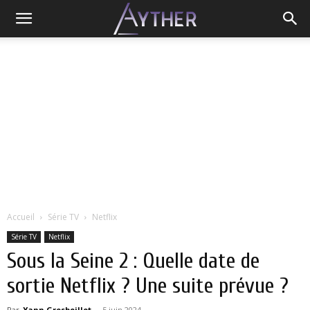
Accueil
Série TV
Netflix
Série TV
Netflix
Sous la Seine 2 : Quelle date de
sortie Netflix ? Une suite prévue ?
Par
Yann Grosboillot
-
5 juin 2024