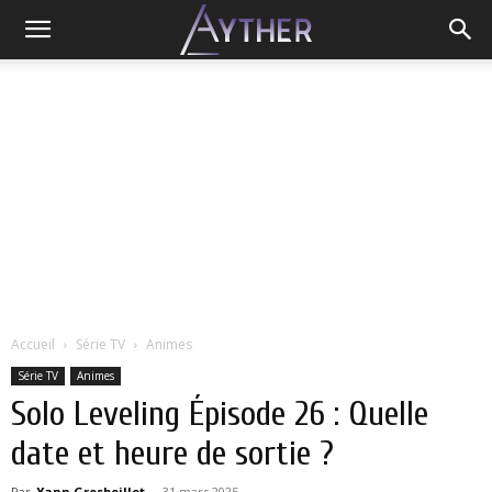
Accueil
Série TV
Animes
Série TV
Animes
Solo Leveling Épisode 26 : Quelle
date et heure de sortie ?
Par
Yann Grosboillot
-
31 mars 2025