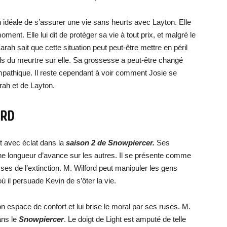
 idéale de s’assurer une vie sans heurts avec Layton. Elle
ent. Elle lui dit de protéger sa vie à tout prix, et malgré le
rah sait que cette situation peut peut-être mettre en péril
ids du meurtre sur elle. Sa grossesse a peut-être changé
empathique. Il reste cependant à voir comment Josie se
arah et de Layton.
ORD
 avec éclat dans la
saison 2 de Snowpiercer.
Ses
ne longueur d’avance sur les autres. Il se présente comme
es de l’extinction. M. Wilford peut manipuler les gens
ù il persuade Kevin de s’ôter la vie.
on espace de confort et lui brise le moral par ses ruses. M.
ans le
Snowpiercer
. Le doigt de Light est amputé de telle