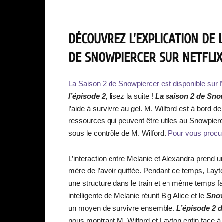
DÉCOUVREZ L’EXPLICATION DE L
DE SNOWPIERCER SUR NETFLIX
La Saison 2 de Snowpiercer est disponible sur Ne
l’épisode 2,
lisez la suite !
La saison 2 de Sno
l’aide à survivre au gel. M. Wilford est à bord de
ressources qui peuvent être utiles au Snowpierce
sous le contrôle de M. Wilford.
Pour vous procurer
L’interaction entre Melanie et Alexandra prend 
mère de l’avoir quittée. Pendant ce temps, Layto
une structure dans le train et en même temps fa
intelligente de Melanie réunit Big Alice et le
Sno
un moyen de survivre ensemble.
L’épisode 2 
nous montrant M. Wilford et Layton enfin face à