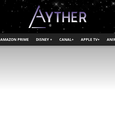
AMAZON PRIME
DISNEY +
CANAL+
APPLE TV+
ANI
Ayther