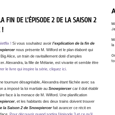
A
A FIN DE L’ÉPISODE 2 DE LA SAISON 2
Ma
 !
Ja
Ma
tflix !
Si vous souhaitez avoir
l’explication de la fin de
la 
wpiercer
nous présente M. Wilford et le plan élaboré qui
On
 Big Alice, un train de ravitaillement doté d’amples
to
r. Alexandra, la fille de Mélanie, est vivante et semble être
 le livre qui inspire la série, cliquez ici.
une tournure désagréable, Alexandra étant fâchée avec sa
n a imposé la loi martiale au
Snowpiercer
car il doit établir
ire face à la menace de M. Wilford. Une planification
wpiercer
, et les habitants des deux trains doivent trouver
de la Saison 2 de Snowpiercer
fait avancer ce récit en
 face.
Pour découvrir quand sortira l’épisode 3 et ce qu’il