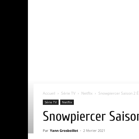
Accueil
Série TV
Netflix
Snowpiercer Saison 2 Épi
Série TV
Netflix
Snowpiercer Saison 
Par
Yann Grosboillot
-
2 février 2021