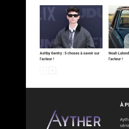
Ashby Gentry : 5 choses à savoir sur
Noah Lalonde
l’acteur !
l’acteur !
À 
Ayth
séri