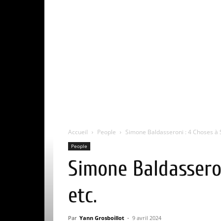
Accueil
People
Simone Baldasseroni : 4 Choses à Sa
People
Simone Baldasseron
etc.
Par
Yann Grosboillot
-
9 avril 2024