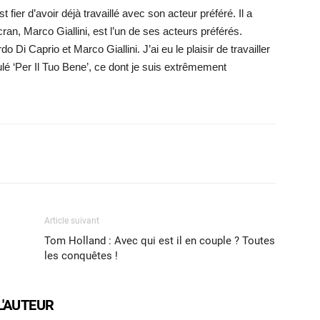
t fier d’avoir déjà travaillé avec son acteur préféré. Il a
cran, Marco Giallini, est l’un de ses acteurs préférés.
Di Caprio et Marco Giallini. J’ai eu le plaisir de travailler
tulé ‘Per Il Tuo Bene’, ce dont je suis extrêmement
X
WhatsApp
Email
Article suivant
Tom Holland : Avec qui est il en couple ? Toutes
les conquêtes !
L'AUTEUR