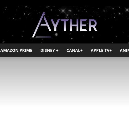
AMAZON PRIME
DISNEY +
CANAL+
APPLE TV+
ANI
Ayther