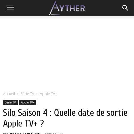
Accueil
Série TV
Apple TV+
Série TV
Apple TV+
Silo Saison 4 : Quelle date de sortie
Apple TV+ ?
Par
Yann Grosboillot
-
3 juillet 2026