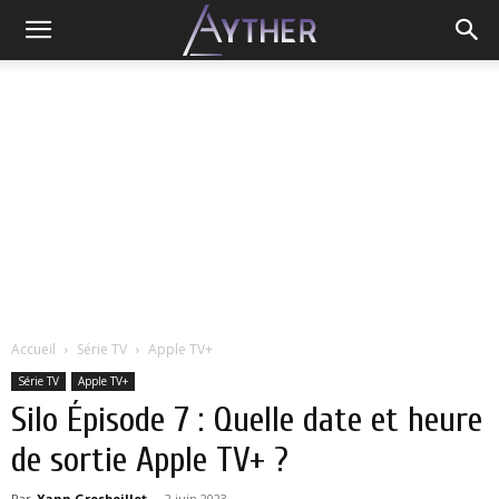
Accueil
Série TV
Apple TV+
Série TV
Apple TV+
Silo Épisode 7 : Quelle date et heure
de sortie Apple TV+ ?
Par
Yann Grosboillot
-
2 juin 2023