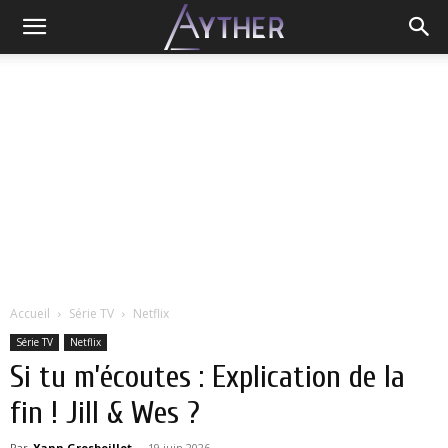
Accueil
Série TV
Netflix
Série TV
Netflix
Si tu m’écoutes : Explication de la
fin ! Jill & Wes ?
Par
Yann Grosboillot
-
19 juin 2026