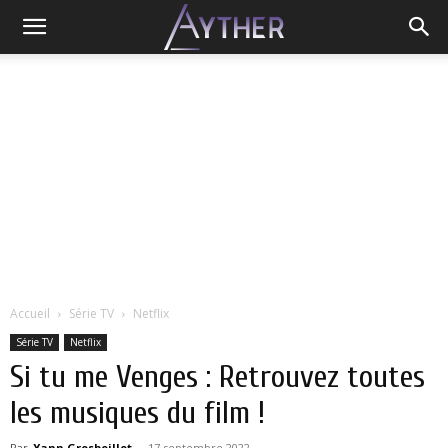
Accueil
Série TV
Netflix
Série TV
Netflix
Si tu me Venges : Retrouvez toutes
les musiques du film !
Par
Yann Grosboillot
-
17 septembre 2022