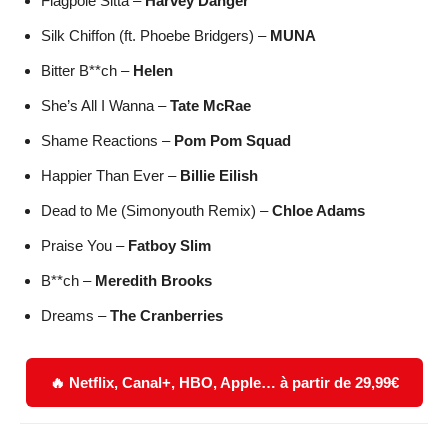
Flagpole Sitta –
Harvey Danger
Silk Chiffon (ft. Phoebe Bridgers) –
MUNA
Bitter B**ch –
Helen
She’s All I Wanna –
Tate McRae
Shame Reactions –
Pom Pom Squad
Happier Than Ever –
Billie Eilish
Dead to Me (Simonyouth Remix) –
Chloe Adams
Praise You –
Fatboy Slim
B**ch –
Meredith Brooks
Dreams –
The Cranberries
🔥 Netflix, Canal+, HBO, Apple… à partir de 29,99€