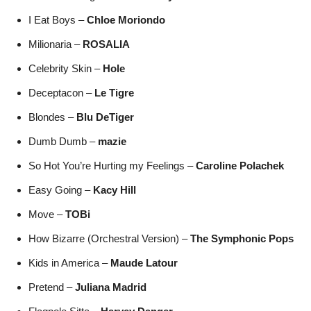
I Eat Boys –
Chloe Moriondo
Milionaria –
ROSALIA
Celebrity Skin –
Hole
Deceptacon –
Le Tigre
Blondes –
Blu DeTiger
Dumb Dumb –
mazie
So Hot You’re Hurting my Feelings –
Caroline Polachek
Easy Going –
Kacy Hill
Move –
TOBi
How Bizarre (Orchestral Version) –
The Symphonic Pops
Kids in America –
Maude Latour
Pretend –
Juliana Madrid