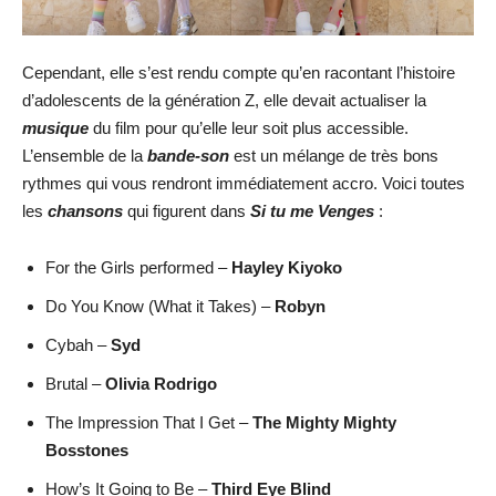
Cependant, elle s’est rendu compte qu’en racontant l’histoire
d’adolescents de la génération Z, elle devait actualiser la
musique
du film pour qu’elle leur soit plus accessible.
L’ensemble de la
bande-son
est un mélange de très bons
rythmes qui vous rendront immédiatement accro. Voici toutes
les
chansons
qui figurent dans
Si tu me Venges
:
For the Girls performed –
Hayley Kiyoko
Do You Know (What it Takes) –
Robyn
Cybah –
Syd
Brutal –
Olivia Rodrigo
The Impression That I Get –
The Mighty Mighty
Bosstones
How’s It Going to Be –
Third Eye Blind