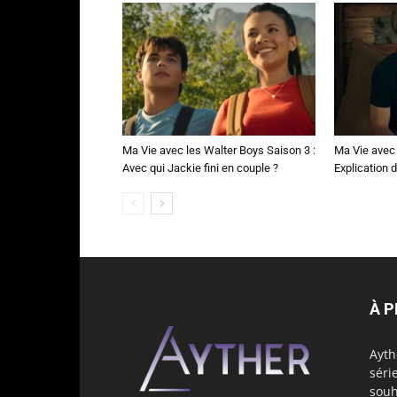
Ma Vie avec les Walter Boys Saison 3 :
Ma Vie avec 
Avec qui Jackie fini en couple ?
Explication de
À 
Ayth
séri
souh