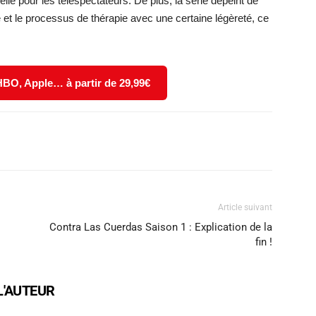
le pour les téléspectateurs. De plus, la série dépeint de
 et le processus de thérapie avec une certaine légèreté, ce
 HBO, Apple… à partir de 29,99€
X
WhatsApp
Email
Article suivant
Contra Las Cuerdas Saison 1 : Explication de la
fin !
L'AUTEUR