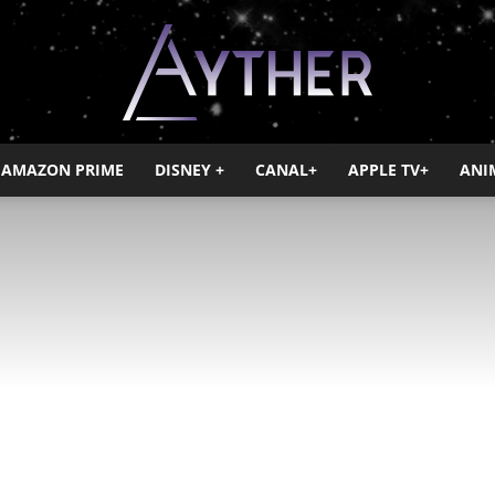
AMAZON PRIME
DISNEY +
CANAL+
APPLE TV+
ANI
Ayther