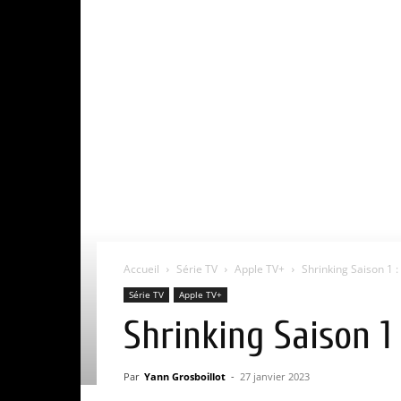
Accueil
Série TV
Apple TV+
Shrinking Saison 1 : 
Série TV
Apple TV+
Shrinking Saison 1 
Par
Yann Grosboillot
-
27 janvier 2023