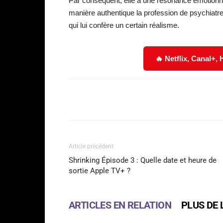
Par conséquent, elle a une résonance émotionnel
manière authentique la profession de psychiatre
qui lui confère un certain réalisme.
🔥 Netflix, Canal+,
Facebook
Partager
Article précédent
Shrinking Épisode 3 : Quelle date et heure de
sortie Apple TV+ ?
ARTICLES EN RELATION
PLUS DE 