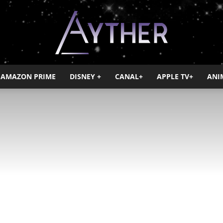
AMAZON PRIME
DISNEY +
CANAL+
APPLE TV+
ANI
Ayther