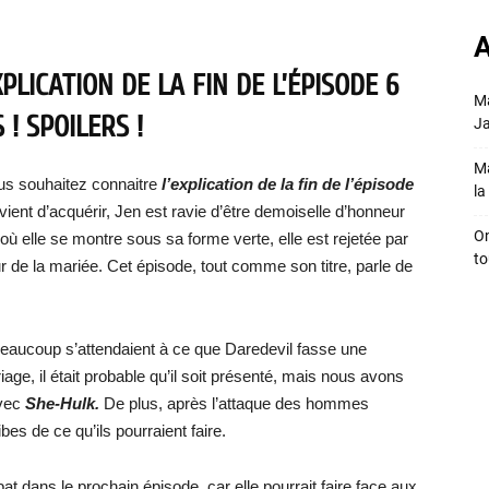
A
LICATION DE LA FIN DE L’ÉPISODE 6
Ma
! SPOILERS !
Ja
Ma
us souhaitez connaitre
l’explication de la fin de l’épisode
la 
 vient d’acquérir, Jen est ravie d’être demoiselle d’honneur
On
 elle se montre sous sa forme verte, elle est rejetée par
to
r de la mariée. Cet épisode, tout comme son titre, parle de
eaucoup s’attendaient à ce que Daredevil fasse une
iage, il était probable qu’il soit présenté, mais nous avons
avec
She-Hulk.
De plus, après l’attaque des hommes
es de ce qu’ils pourraient faire.
t dans le prochain épisode, car elle pourrait faire face aux