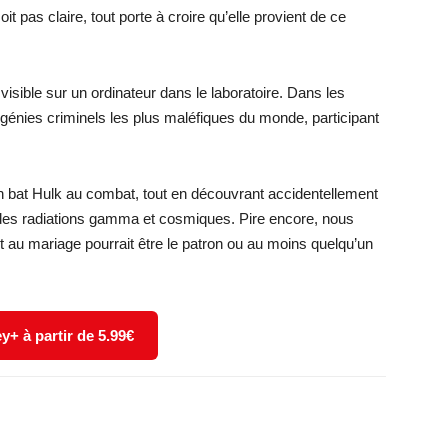
it pas claire, tout porte à croire qu’elle provient de ce
t visible sur un ordinateur dans le laboratoire. Dans les
s génies criminels les plus maléfiques du monde, participant
n bat Hulk au combat, tout en découvrant accidentellement
des radiations gamma et cosmiques. Pire encore, nous
u mariage pourrait être le patron ou au moins quelqu’un
y+ à partir de 5.99€
X
WhatsApp
Email