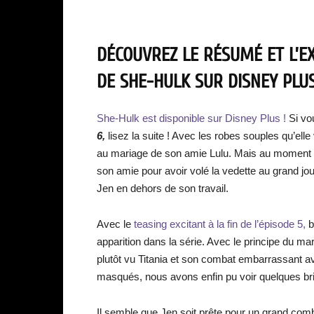
DÉCOUVREZ LE RÉSUMÉ ET L’EXP
DE SHE-HULK SUR DISNEY PLUS 
She-Hulk est disponible sur Disney Plus !
Si vo
6,
lisez la suite ! Avec les robes souples qu’elle
au mariage de son amie Lulu. Mais au moment où
son amie pour avoir volé la vedette au grand jou
Jen en dehors de son travail.
Avec le
teasing excitant à la fin de l’épisode 5,
b
apparition dans la série. Avec le principe du mar
plutôt vu Titania et son combat embarrassant 
masqués, nous avons enfin pu voir quelques brib
Il semble que Jen soit prête pour un grand comba