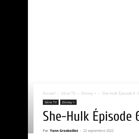
Accueil
Série TV
Disney +
She-Hulk Épisode 6 : E
Série TV
Disney +
She-Hulk Épisode 6 
Par
Yann Grosboillot
-
22 septembre 2022