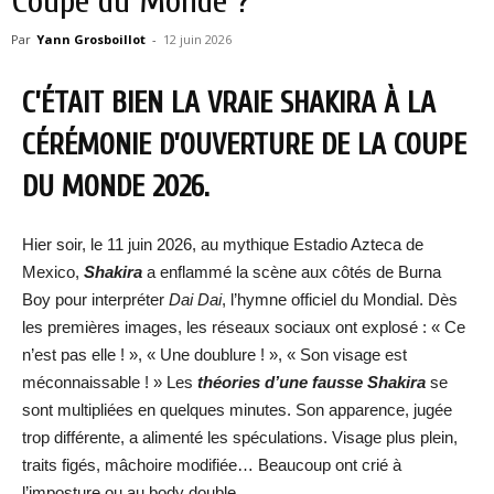
Coupe du Monde ?
Par
Yann Grosboillot
-
12 juin 2026
C’ÉTAIT BIEN LA VRAIE SHAKIRA À LA
CÉRÉMONIE D’OUVERTURE DE LA COUPE
DU MONDE 2026.
Hier soir, le 11 juin 2026, au mythique Estadio Azteca de
Mexico,
Shakira
a enflammé la scène aux côtés de Burna
Boy pour interpréter
Dai Dai
, l’hymne officiel du Mondial. Dès
les premières images, les réseaux sociaux ont explosé : « Ce
n’est pas elle ! », « Une doublure ! », « Son visage est
méconnaissable ! » Les
théories d’une fausse Shakira
se
sont multipliées en quelques minutes. Son apparence, jugée
trop différente, a alimenté les spéculations. Visage plus plein,
traits figés, mâchoire modifiée… Beaucoup ont crié à
l’imposture ou au body double.