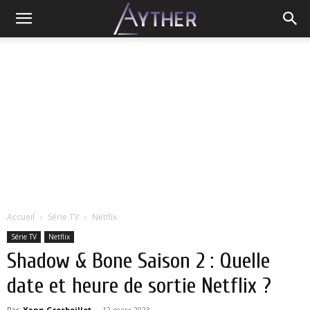
Accueil
Série TV
Netflix
Série TV
Netflix
Shadow & Bone Saison 2 : Quelle
date et heure de sortie Netflix ?
Par
Yann Grosboillot
-
12 mars 2023