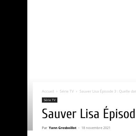
Accueil
Série TV
Sauver Lisa Épisode 3 : Quelle dat
Série TV
Sauver Lisa Épisod
Par
Yann Grosboillot
-
18 novembre 2021