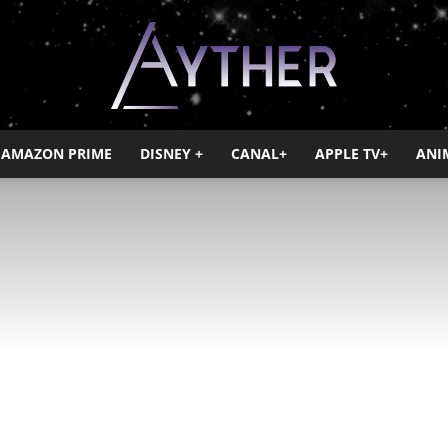
AMAZON PRIME
DISNEY +
CANAL+
APPLE TV+
ANI
Ayther