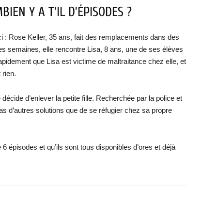
IEN Y A T’IL D’ÉPISODES ?
i : Rose Keller, 35 ans, fait des remplacements dans des
es semaines, elle rencontre Lisa, 8 ans, une de ses élèves
pidement que Lisa est victime de maltraitance chez elle, et
 rien.
écide d’enlever la petite fille. Recherchée par la police et
as d’autres solutions que de se réfugier chez sa propre
6 épisodes et qu’ils sont tous disponibles d’ores et déjà
X
WhatsApp
Email