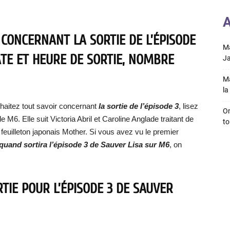
A
 CONCERNANT LA SORTIE DE L’ÉPISODE
Ma
ATE ET HEURE DE SORTIE, NOMBRE
Ja
Ma
la 
haitez tout savoir concernant
la sortie de l’épisode 3
, lisez
On
de M6. Elle suit Victoria Abril et Caroline Anglade traitant de
to
u feuilleton japonais Mother. Si vous avez vu le premier
quand sortira l’épisode 3 de Sauver Lisa sur M6
, on
TIE POUR L’ÉPISODE 3 DE SAUVER