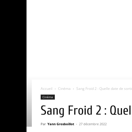
Accueil
Cinéma
Sang Froid 2 : Quelle date de sorti
Cinéma
Sang Froid 2 : Quel
Par
Yann Grosboillot
-
27 décembre 2022