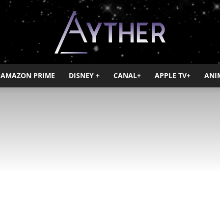
AMAZON PRIME
DISNEY +
CANAL+
APPLE TV+
ANI
Ayther