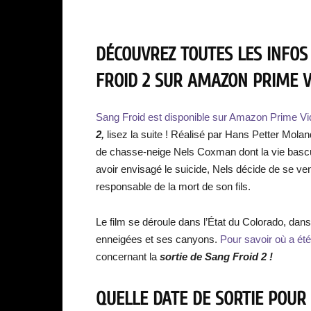
DÉCOUVREZ TOUTES LES INFOS
FROID 2 SUR AMAZON PRIME VI
Sang Froid est disponible sur Amazon Prime Vi
2,
lisez la suite ! Réalisé par Hans Petter Mola
de chasse-neige Nels Coxman dont la vie bascul
avoir envisagé le suicide, Nels décide de se ve
responsable de la mort de son fils.
Le film se déroule dans l’État du Colorado, dan
enneigées et ses canyons.
Pour savoir où a été 
concernant la
sortie de Sang Froid 2 !
QUELLE DATE DE SORTIE POUR 