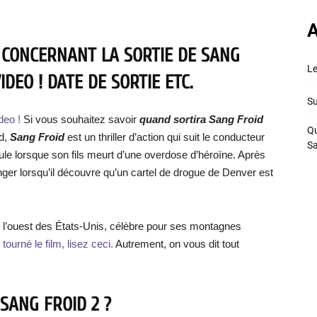
A
 CONCERNANT LA SORTIE DE SANG
Le
DEO ! DATE DE SORTIE ETC.
Su
deo !
Si vous souhaitez savoir
quand sortira Sang Froid
Qu
nd,
Sang Froid
est un thriller d’action qui suit le conducteur
S
e lorsque son fils meurt d’une overdose d’héroïne. Après
nger lorsqu’il découvre qu’un cartel de drogue de Denver est
s l’ouest des États-Unis, célèbre pour ses montagnes
tourné le film, lisez ceci.
Autrement, on vous dit tout
SANG FROID 2 ?