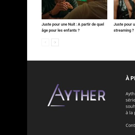
Juste pour une Nuit : A partir de quel
Juste pour u
âge pour les enfants ?
streaming ? 
À 
Ayth
séri
souh
à la
Cont