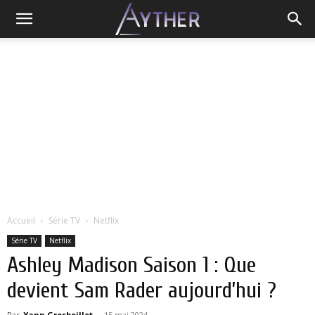
Accueil
Série TV
Netflix
Série TV
Netflix
Ashley Madison Saison 1 : Que
devient Sam Rader aujourd’hui ?
Par
Yann Grosboillot
-
15 mai 2024