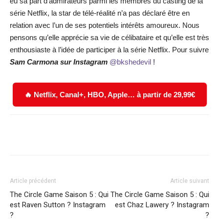
eu sa part d’admirateurs parmi les membres du casting de la
série Netflix, la star de télé-réalité n’a pas déclaré être en
relation avec l’un de ses potentiels intérêts amoureux. Nous
pensons qu’elle apprécie sa vie de célibataire et qu’elle est très
enthousiaste à l’idée de participer à la série Netflix. Pour suivre
Sam Carmona
sur Instagram
@bkshedevil
!
🔥 Netflix, Canal+, HBO, Apple… à partir de 29,99€
Facebook
X
WhatsApp
Email
Article précédent
Article suivant
The Circle Game Saison 5 : Qui
The Circle Game Saison 5 : Qui
est Raven Sutton ? Instagram
est Chaz Lawery ? Instagram
?
?