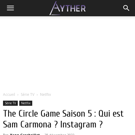
Accueil
Série TV
Netflix
Série TV
Netflix
The Circle Game Saison 5 : Qui est
Sam Carmona ? Instagram ?
Par
Yann Grosboillot
-
28 décembre 2022