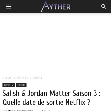
Accueil
Série TV
Netflix
Série TV
Netflix
Salish & Jordan Matter Saison 3 :
Quelle date de sortie Netflix ?
Par
Yann Grosboillot
-
2 juillet 2026