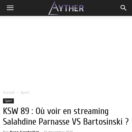
Accueil
Sport
Sport
KSW 89 : Où voir en streaming
Salahdine Parnasse VS Bartosinski ?
Par
Yann Grosboillot
-
16 décembre 2023