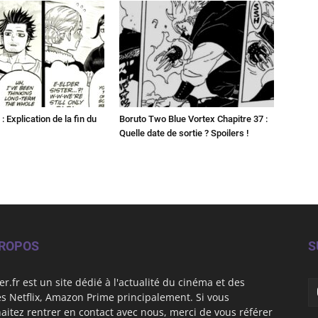
: Explication de la fin du
Boruto Two Blue Vortex Chapitre 37 :
Quelle date de sortie ? Spoilers !
PROPOS
S
er.fr est un site dédié à l'actualité du cinéma et des
es Netflix, Amazon Prime principalement. Si vous
aitez rentrer en contact avec nous, merci de vous référer