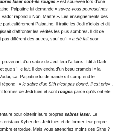
abres laser sont-ils rouges
» est soulevée lors d’une
atine. Palpatine lui demande «
savez-vous pourquoi nos
oi Vador répond « Non, Maître ». Les enseignements des
articulièrement Palpatine. Il traite les Jedi d’idiots et dit
gissait d’affronter les vérités les plus sombres. Il dit de
 pas différent des autres, sauf qu’il «
a été fait pour
provenant d’un sabre de Jedi fera l’affaire. Il dit à Dark
et que s’il le fait. Il deviendra d’un beau cramoisi « la
Vador, car Palpatine lui demande s’il comprend le
Il répond : «
le sabre d’un Sith n’est pas donné. Il est pris
« .
t formés de Jedi tués et sont
rouges
parce qu’ils ont été
entaire pour obtenir leurs propres
sabres laser
. Le
 cristaux Kyber des Jedi tués et de former leur propre
sombre et tordue. Mais vous attendriez moins des Siths ?