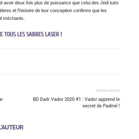
ait avoir deux fois plus de puissance que celui des Jedi tués
es et l’histoire de leur conception confirme que les
nt méchants.
E TOUS LES SABRES LASER !
X
WhatsApp
Email
Article suivant
ar
BD Dark Vador 2020 #1 : Vador apprend le
secret de Padmé !
L'AUTEUR