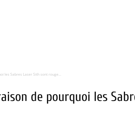
uoi les Sabres Laser Sith sont rouge...
 raison de pourquoi les Sab