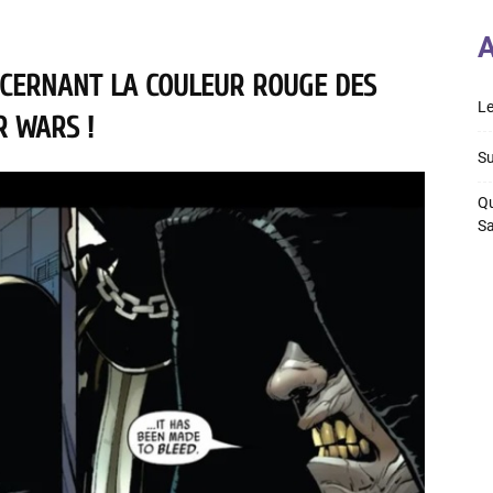
A
NCERNANT LA COULEUR ROUGE DES
Le
R WARS !
Su
Qu
S