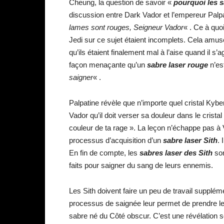
Cheung, la question de savoir «
pourquoi les s
discussion entre Dark Vador et l’empereur Palp
lames sont rouges, Seigneur Vador
« . Ce à qu
Jedi sur ce sujet étaient incomplets. Cela amuse p
qu’ils étaient finalement mal à l’aise quand il s’a
façon menaçante qu’un
sabre laser rouge
n’est
saigner
« .
Palpatine révèle que n’importe quel cristal Kyber 
Vador qu’il doit verser sa douleur dans le cristal 
couleur de ta rage ». La leçon n’échappe pas à 
processus d’acquisition d’un
sabre laser Sith
. 
En fin de compte, les
sabres laser des Sith
son
faits pour saigner du sang de leurs ennemis.
Les Sith doivent faire un peu de travail supplém
processus de saignée leur permet de prendre les
sabre né du Côté obscur. C’est une révélation 