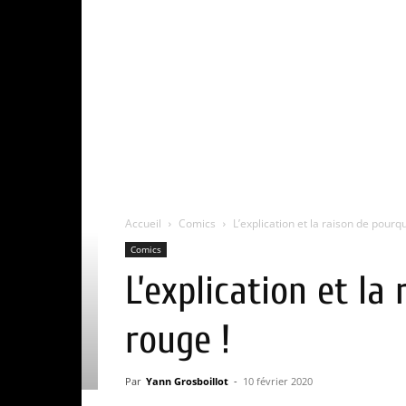
Accueil
Comics
L’explication et la raison de pourq
Comics
L’explication et la
rouge !
Par
Yann Grosboillot
-
10 février 2020