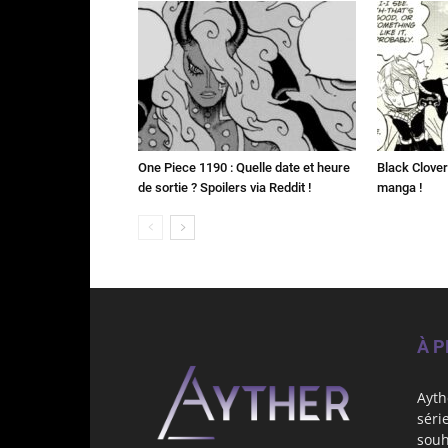
One Piece 1190 : Quelle date et heure
Black Clover 
de sortie ? Spoilers via Reddit !
manga !
À 
Ayth
séri
souh