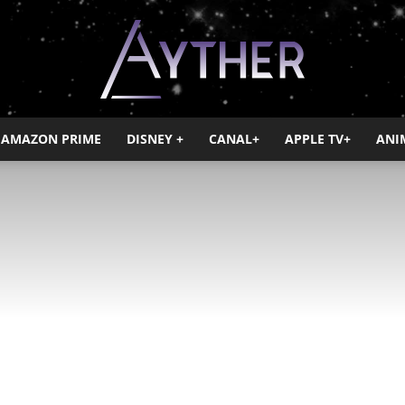
AMAZON PRIME
DISNEY +
CANAL+
APPLE TV+
ANI
Ayther