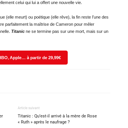
llement celui qui lui a offert une nouvelle vie.
ue (elle meurt) ou poétique (elle rêve), la fin reste l’une des
re parfaitement la maîtrise de Cameron pour mêler
nelle.
Titanic
ne se termine pas sur une mort, mais sur un
 HBO, Apple… à partir de 29,99€
X
WhatsApp
Email
Article suivant
er
Titanic : Qu’est-il arrivé à la mère de Rose
« Ruth » après le naufrage ?