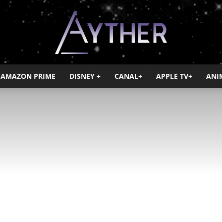
AMAZON PRIME
DISNEY +
CANAL+
APPLE TV+
ANI
Ayther