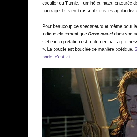
escalier du Titanic, illuminé et intact, entour
naufrage. Ils s’embrassent sous les applaudis
Pour beaucoup de spectateurs et même pour les 
indique clairement que
Rose meurt
dans son so
Cette interprétation est renforcée par la promess
». La boucle est bouclée de manière poétique.
S
porte, c’est ici.