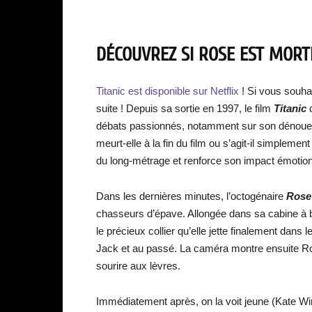
DÉCOUVREZ SI ROSE EST MORTE 
Titanic est disponible sur Netflix
! Si vous souha
suite ! Depuis sa sortie en 1997, le film
Titanic
débats passionnés, notamment sur son dénouem
meurt-elle à la fin du film ou s’agit-il simplemen
du long-métrage et renforce son impact émotio
Dans les dernières minutes, l’octogénaire
Ros
chasseurs d’épave. Allongée dans sa cabine à bo
le précieux collier qu’elle jette finalement dans
Jack et au passé. La caméra montre ensuite Ro
sourire aux lèvres.
Immédiatement après, on la voit jeune (Kate Wi