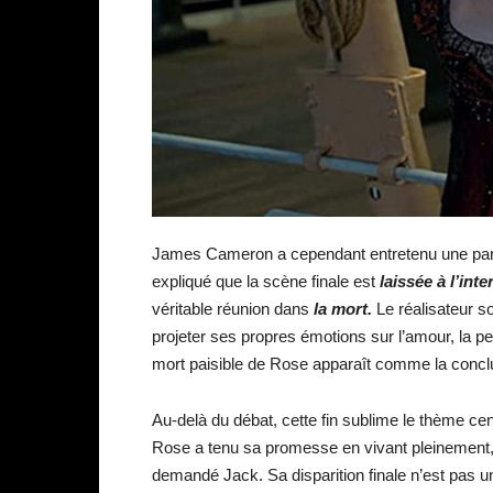
James Cameron a cependant entretenu une part 
expliqué que la scène finale est
laissée à l’int
véritable réunion dans
la mort.
Le réalisateur so
projeter ses propres émotions sur l’amour, la per
mort paisible de Rose apparaît comme la conclus
Au-delà du débat, cette fin sublime le thème cen
Rose a tenu sa promesse en vivant pleinement, 
demandé Jack. Sa disparition finale n’est pas u