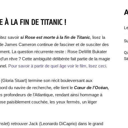
A
À LA FIN DE TITANIC !
Le
itez savoir
si Rose est morte à la fin de Titanic
, lisez la
Su
de James Cameron continue de fasciner et de susciter des
ent. La question récurrente reste : Rose DeWitt Bukater
Qu
t d’un rêve ? Cette ambiguïté délibérée fait partie de la magie
S
nnel.
Pour savoir à partir de quel âge voir le film, lisez ceci.
e
(Gloria Stuart) termine son récit bouleversant aux
rd du navire de recherche, elle tient le
Cœur de l’Océan,
 les profondeurs de l’Atlantique, rendant ainsi hommage à
se paisiblement couchée, les yeux fermés, un léger
nslet) retrouver Jack (Leonardo DiCaprio) dans le grand