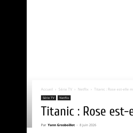
Accueil
Série TV
Netflix
Titanic : Rose est-elle m
Série TV
Netflix
Titanic : Rose est-
Par
Yann Grosboillot
-
8 juin 2026