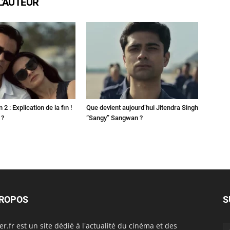
L'AUTEUR
2 : Explication de la fin !
Que devient aujourd’hui Jitendra Singh
 ?
“Sangy” Sangwan ?
PROPOS
S
er.fr est un site dédié à l'actualité du cinéma et des