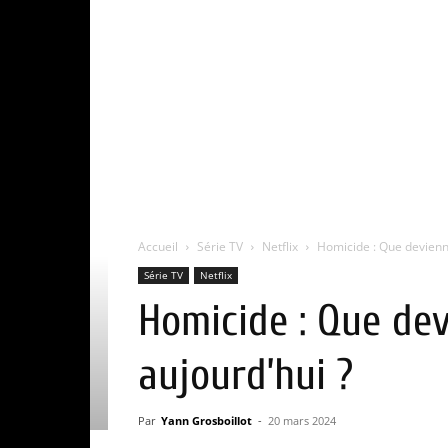
Accueil
Série TV
Netflix
Homicide : Que devienne
Série TV
Netflix
Homicide : Que de
aujourd’hui ?
Par
Yann Grosboillot
-
20 mars 2024