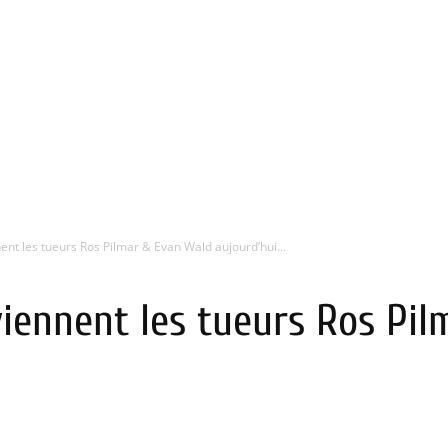
nt les tueurs Ros Pilmar & Evan Wald aujourd’hui...
viennent les tueurs Ros Pi