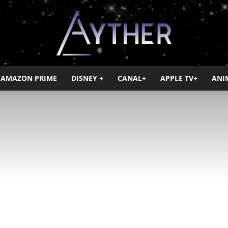
AMAZON PRIME
DISNEY +
CANAL+
APPLE TV+
ANI
Ayther