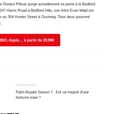
que Roslyn Pilmar purge actuellement sa peine à la Bedford
 247 Harris Road à Bedford Hills, son frère Evan Wald est
uée au 354 Hunter Street à Ossining. Tous deux pourront
.
 HBO, Apple… à partir de 29,99€
X
WhatsApp
Email
Article suivant
Palm Royale Saison 1 : Est ce inspiré d’une
histoire vraie ?