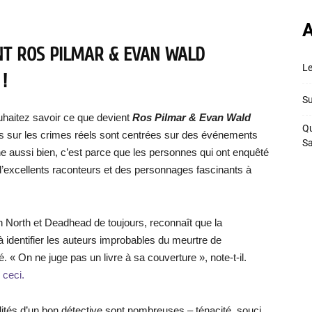
A
NT ROS PILMAR & EVAN WALD
Le
!
Su
uhaitez savoir ce que devient
Ros Pilmar & Evan Wald
Qu
ries sur les crimes réels sont centrées sur des événements
S
e aussi bien, c’est parce que les personnes qui ont enquêté
is d’excellents raconteurs et des personnages fascinants à
n North et Deadhead de toujours, reconnaît que la
 à identifier les auteurs improbables du meurtre de
 On ne juge pas un livre à sa couverture », note-t-il.
 ceci.
alités d’un bon détective sont nombreuses – ténacité, souci