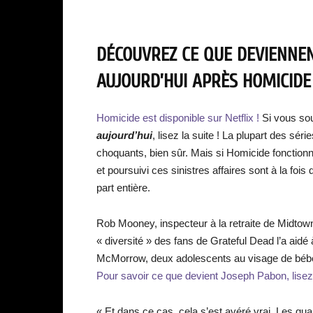
DÉCOUVREZ CE QUE DEVIENNE
AUJOURD’HUI APRÈS HOMICIDE 
Homicide est disponible sur Netflix !
Si vous so
aujourd’hui
, lisez la suite ! La plupart des sé
choquants, bien sûr. Mais si Homicide fonctionn
et poursuivi ces sinistres affaires sont à la fo
part entière.
Rob Mooney, inspecteur à la retraite de Midtow
« diversité » des fans de Grateful Dead l’a aidé
McMorrow, deux adolescents au visage de bébé. «
Pour savoir ce que devient Joseph Pabon, lisez
« Et dans ce cas, cela s’est avéré vrai. Les qu