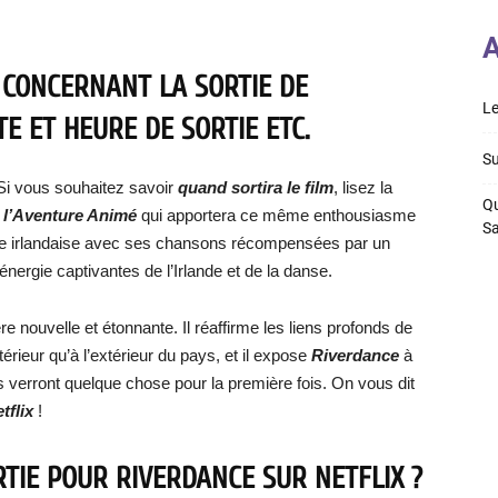
A
 CONCERNANT LA SORTIE DE
Le
TE ET HEURE DE SORTIE ETC.
Su
i vous souhaitez savoir
quand sortira le film
, lisez la
Qu
 l’Aventure Animé
qui apportera ce même enthousiasme
S
e irlandaise avec ses chansons récompensées par un
nergie captivantes de l’Irlande et de la danse.
e nouvelle et étonnante. Il réaffirme les liens profonds de
ntérieur qu’à l’extérieur du pays, et il expose
Riverdance
à
s verront quelque chose pour la première fois. On vous dit
tflix
!
RTIE POUR RIVERDANCE SUR NETFLIX ?