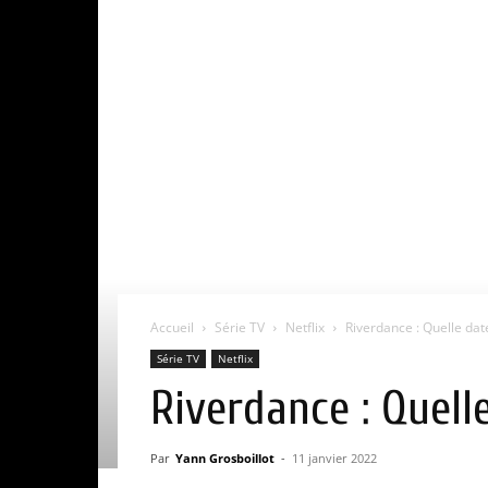
Accueil
Série TV
Netflix
Riverdance : Quelle date
Série TV
Netflix
Riverdance : Quelle
Par
Yann Grosboillot
-
11 janvier 2022