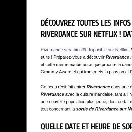
DÉCOUVREZ TOUTES LES INFOS
RIVERDANCE SUR NETFLIX ! DA
Riverdance sera bientôt disponible sur Netflix !
S
suite ! Préparez-vous à découvrir
Riverdance :
et cette même exubérance que procure la dans
Grammy Award et qui transmets la passion et l’é
Ce beau récit fait entrer
Riverdance
dans une èr
Riverdance
avec la culture irlandaise, tant à l’i
une nouvelle population plus jeune, dont certain
tout concernant la
sortie de Riverdance sur Ne
QUELLE DATE ET HEURE DE SO