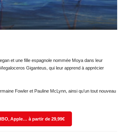
eegan et une fille espagnole nommée Moya dans leur
egaloceros Giganteus, qui leur apprend à apprécier
ermaine Fowler et Pauline McLynn, ainsi qu’un tout nouveau
 HBO, Apple… à partir de 29,99€