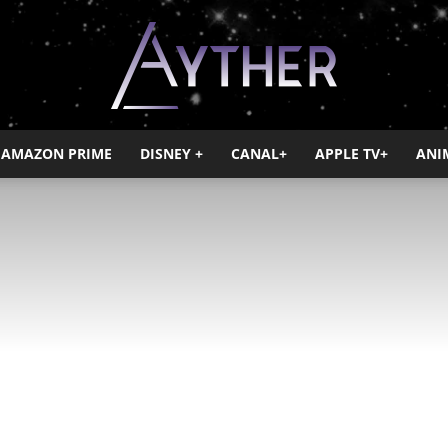
AMAZON PRIME
DISNEY +
CANAL+
APPLE TV+
ANI
Ayther