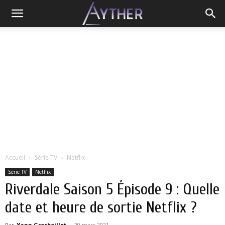
Accueil
Série TV
Netflix
Série TV
Netflix
Riverdale Saison 5 Épisode 9 : Quelle
date et heure de sortie Netflix ?
Par
Yann Grosboillot
-
20 mars 2021