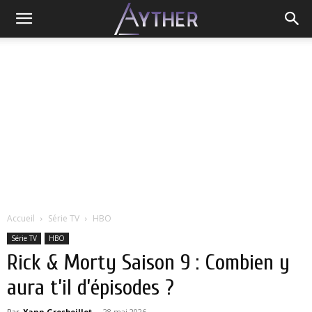
Accueil
Série TV
HBO
Série TV
HBO
Rick & Morty Saison 9 : Combien y
aura t’il d’épisodes ?
Par
Yann Grosboillot
-
28 mai 2026