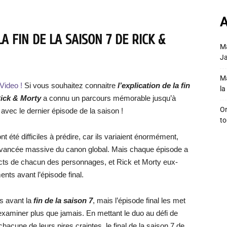
A
A FIN DE LA SAISON 7 DE RICK &
Ma
Ja
Ma
Video !
Si vous souhaitez connaitre
l’explication de la fin
la 
Rick & Morty
a connu un parcours mémorable jusqu’à
On
 avec le dernier épisode de la saison !
to
nt été difficiles à prédire, car ils variaient énormément,
e avancée massive du canon global. Mais chaque épisode a
ts de chacun des personnages, et Rick et Morty eux-
ts avant l’épisode final.
s avant la
fin de la saison 7
, mais l’épisode final les met
 s’examiner plus que jamais. En mettant le duo au défi de
chacune de leurs pires craintes, le final de la saison 7 de