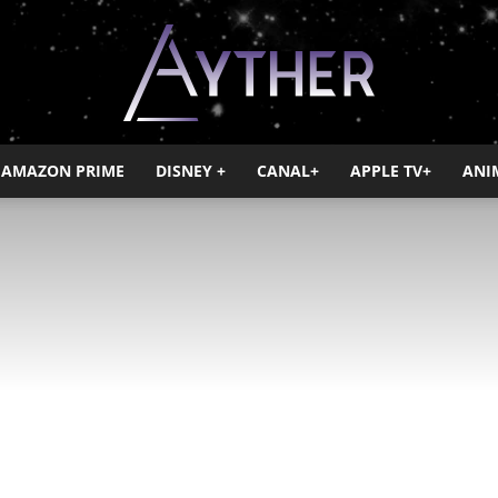
AMAZON PRIME
DISNEY +
CANAL+
APPLE TV+
ANI
Ayther