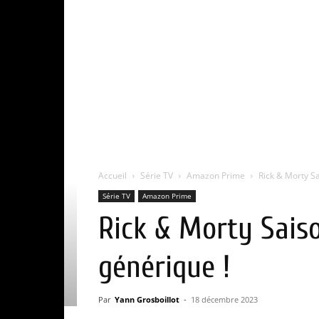
Accueil
Série TV
Amazon Prime
Rick & Morty Sai
Série TV
Amazon Prime
Rick & Morty Saison
générique !
Par
Yann Grosboillot
-
18 décembre 2023