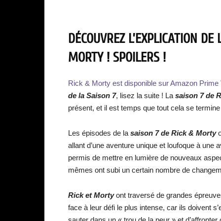
DÉCOUVREZ L’EXPLICATION DE L
MORTY ! SPOILERS !
Rick & Morty est disponible sur Amazon Prime 
de la
Saison 7
, lisez la suite ! La
saison 7 de 
présent, et il est temps que tout cela se termine
Les épisodes de la
saison 7 de Rick & Morty
o
allant d’une aventure unique et loufoque à un
permis de mettre en lumière de nouveaux aspec
mêmes ont subi un certain nombre de changemen
Rick et Morty
ont traversé de grandes épreuve
face à leur défi le plus intense, car ils doivent
sauter dans un « trou de la peur » et d’affronter 