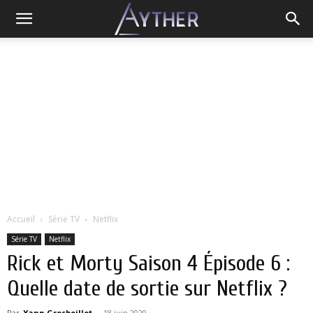
Accueil
Série TV
Netflix
Série TV
Netflix
Rick et Morty Saison 4 Épisode 6 :
Quelle date de sortie sur Netflix ?
Par
Yann Grosboillot
-
18 juin 2020