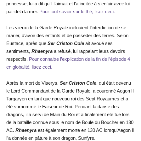
princesse, lui a dit qu’il l’aimait et l’a incitée à s’enfuir avec lui
par-delà la mer.
Pour tout savoir sur le thé, lisez ceci.
Les vœux de la Garde Royale incluaient l’interdiction de se
marier, d’avoir des enfants et de posséder des terres. Selon
Eustace, après que
Ser Criston Cole
ait avoué ses
sentiments,
Rhaenyra
a refusé, lui rappelant leurs devoirs
respectifs.
Pour connaitre l’explication de la fin de l’épisode 4
en globalité, lisez ceci.
Après la mort de Viserys,
Ser Criston Cole
, qui était devenu
le Lord Commandant de la Garde Royale, a couronné Aegon II
Targaryen en tant que nouveau roi des Sept Royaumes et a
été surnommé le Faiseur de Roi. Pendant la danse des
dragons, il a servi de Main du Roi et a finalement été tué lors
de la bataille connue sous le nom de Boule du Boucher en 130
AC.
Rhaenyra
est également morte en 130 AC lorsqu’Aegon II
l’a donnée en pâture à son dragon, Sunfyre.