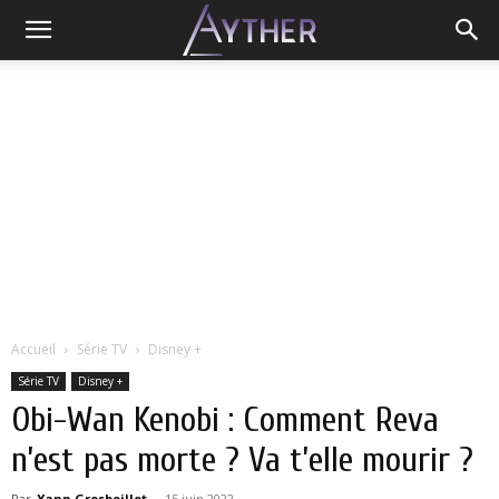
Accueil
Série TV
Disney +
Série TV
Disney +
Obi-Wan Kenobi : Comment Reva
n’est pas morte ? Va t’elle mourir ?
Par
Yann Grosboillot
-
15 juin 2022