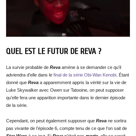
QUEL EST LE FUTUR DE REVA ?
La survie probable de
Reva
amène à se demander ce qu’il
adviendra d’elle dans le
final de la série Obi-Wan Kenobi
. Étant
donné que
Reva
a apparemment appris la vérité sur la vie de
Luke Skywalker avec Owen sur Tatooine, on peut supposer
qu’elle fera une apparition importante dans le dernier épisode
de la série.
Cependant, on peut également supposer que
Reva
ne sortira
pas vivante de l’épisode 6, compte tenu de ce que l’on sait de
Star Wars
à ce jour. Si
Reva
n’était pas
morte
, elle se serait