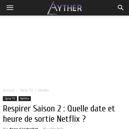
Accueil
Série TV
Netflix
Série TV
Netflix
Respirer Saison 2 : Quelle date et
heure de sortie Netflix ?
Par
Yann Grosboillot
-
28 juillet 2022