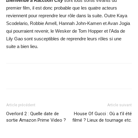
Bienvenue à Raccoon City
sont tous sortis vivants du
premier film, il est donc probable que les quatre acteurs
reviennent pour reprendre leur rôle dans la suite. Outre Kaya
Scodelario, Robbie Amell, Hannah John-Kamen et Avan Jogia
qui pourraient revenir, le Wesker de Tom Hopper et l’Ada de
Lily Gao sont susceptibles de reprendre leurs rôles si une
suite a bien lieu.
Facebook
X
WhatsApp
Email
Article précédent
Article suivant
Overlord 2 : Quelle date de
House Of Gucci : Où a t’il été
sortie Amazon Prime Video ?
filmé ? Lieux de tournage etc.