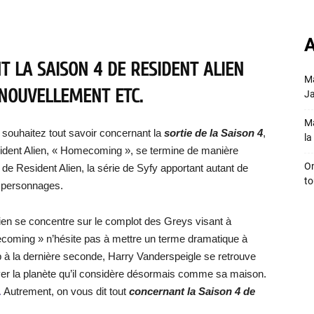
A
T LA SAISON 4 DE RESIDENT ALIEN
Ma
RENOUVELLEMENT ETC.
Ja
Ma
 souhaitez tout savoir concernant la
sortie de la Saison 4
,
la 
Resident Alien, « Homecoming », se termine de manière
On
 de Resident Alien, la série de Syfy apportant autant de
to
s personnages.
lien se concentre sur le complot des Greys visant à
ecoming » n’hésite pas à mettre un terme dramatique à
 à la dernière seconde, Harry Vanderspeigle se retrouve
ver la planète qu’il considère désormais comme sa maison.
.
Autrement, on vous dit tout
concernant la Saison 4 de