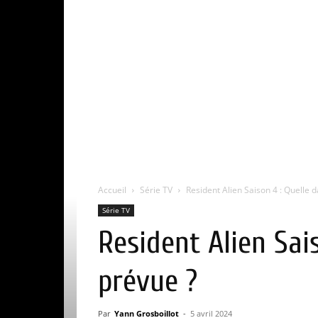
Accueil
Série TV
Resident Alien Saison 4 : Quelle da
Série TV
Resident Alien Sais
prévue ?
Par
Yann Grosboillot
-
5 avril 2024