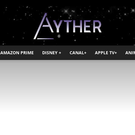
AMAZON PRIME
DISNEY +
CANAL+
APPLE TV+
ANI
Ayther