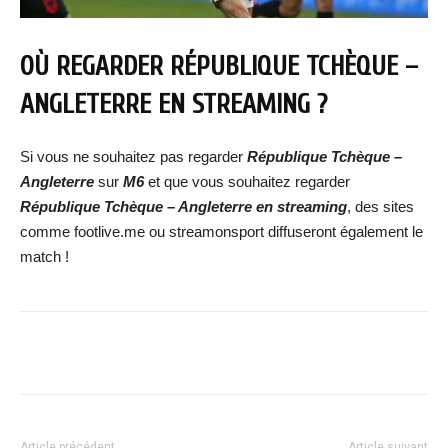
OÙ REGARDER
RÉPUBLIQUE TCHÈQUE –
ANGLETERRE
EN STREAMING ?
Si vous ne souhaitez pas regarder
République Tchèque –
Angleterre
sur
M6
et que vous souhaitez regarder
République Tchèque – Angleterre
en streaming
, des sites
comme footlive.me ou streamonsport diffuseront également le
match !
Facebook
X
WhatsApp
Email
Article précédent
Article suivant