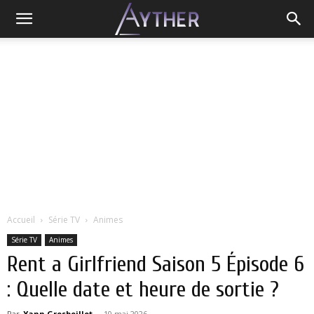
Accueil
Série TV
Animes
Série TV
Animes
Rent a Girlfriend Saison 5 Épisode 6
: Quelle date et heure de sortie ?
Par
Yann Grosboillot
-
10 mai 2026