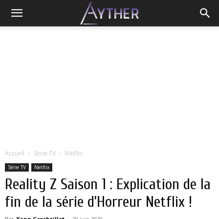
Accueil
Série TV
Netflix
Série TV
Netflix
Reality Z Saison 1 : Explication de la
fin de la série d’Horreur Netflix !
Par
Yann Grosboillot
-
29 juin 2020