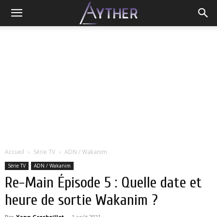
Accueil
Série TV
ADN / Wakanim
Série TV
ADN / Wakanim
Re-Main Épisode 5 : Quelle date et
heure de sortie Wakanim ?
Par
Yann Grosboillot
-
1 août 2021