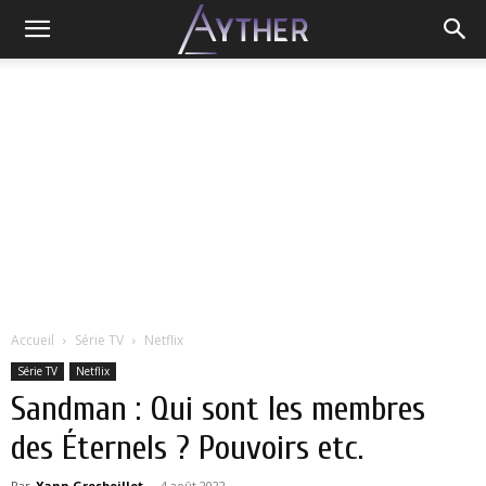
Accueil
Série TV
Netflix
Série TV
Netflix
Sandman : Qui sont les membres
des Éternels ? Pouvoirs etc.
Par
Yann Grosboillot
-
4 août 2022