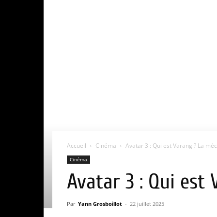
Accueil
Cinéma
Avatar 3 : Qui est Varang ? La méch
Cinéma
Avatar 3 : Qui est
Par
Yann Grosboillot
-
22 juillet 2025