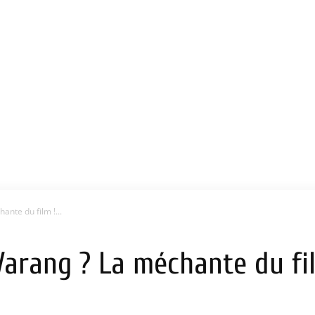
ante du film !...
 Varang ? La méchante du fil