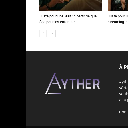
Juste pour une Nuit : A partir de quel
Juste pour u
âge pour les enfants ?
streaming ? N
À 
Ayth
séri
souh
à la
Cont