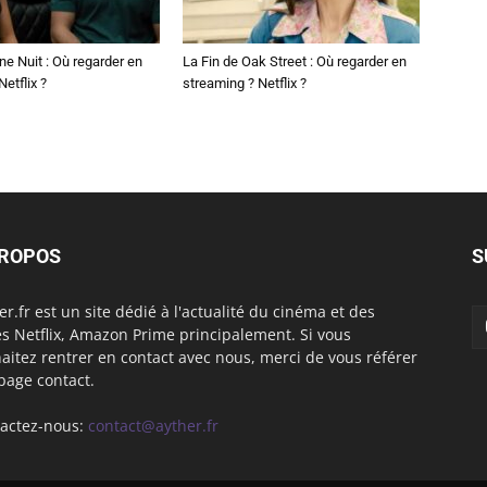
ne Nuit : Où regarder en
La Fin de Oak Street : Où regarder en
etflix ?
streaming ? Netflix ?
PROPOS
S
er.fr est un site dédié à l'actualité du cinéma et des
es Netflix, Amazon Prime principalement. Si vous
aitez rentrer en contact avec nous, merci de vous référer
 page contact.
actez-nous:
contact@ayther.fr