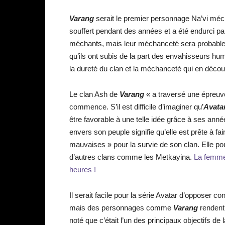
Varang
serait le premier personnage Na’vi méch
souffert pendant des années et a été endurci 
méchants, mais leur méchanceté sera probable
qu’ils ont subis de la part des envahisseurs hu
la dureté du clan et la méchanceté qui en décou
Le clan Ash de
Varang
« a traversé une épreuve
commence. S’il est difficile d’imaginer qu’
Avata
être favorable à une telle idée grâce à ses an
envers son peuple signifie qu’elle est prête 
mauvaises » pour la survie de son clan. Elle p
d’autres clans comme les Metkayina.
La femme
heures !
Il serait facile pour la série Avatar d’opposer
mais des personnages comme
Varang
rendent 
noté que c’était l’un des principaux objectifs de l