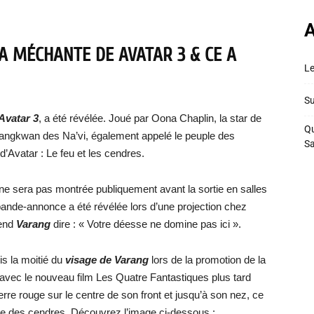
A
A MÉCHANTE DE AVATAR 3 & CE A
Le
Su
Avatar 3
, a été révélée. Joué par Oona Chaplin, la star de
Qu
angkwan des Na’vi, également appelé le peuple des
S
d’Avatar : Le feu et les cendres.
ne sera pas montrée publiquement avant la sortie en salles
bande-annonce a été révélée lors d’une projection chez
tend
Varang
dire : « Votre déesse ne domine pas ici ».
is la moitié du
visage de Varang
lors de la promotion de la
 avec le nouveau film Les Quatre Fantastiques plus tard
erre rouge sur le centre de son front et jusqu’à son nez, ce
e des cendres. Découvrez l’image ci-dessous :