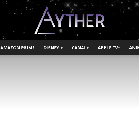
AMAZON PRIME
DISNEY +
CANAL+
APPLE TV+
ANI
Ayther