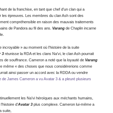
ant de la franchise, en tant que chef d’un clan qui a
par les épreuves. Les membres du clan Ash sont des
ment compréhensible en raison des mauvais traitements
mains de Pandora au fil des ans.
Varang
de Chaplin incarne
le.
 incroyable » au moment où l’histoire de la suite
r 3
réunisse la RDA et les clans Na’vi, le clan Ash pourrait
nées de souffrance. Cameron a noté que la loyauté de
Varang
à faire même « des choses que nous considérerions comme
ourrait ainsi passer un accord avec la RDDA ou vendre
 de James Cameron a vu Avatar 3 & a pleuré plusieurs
 continuellement les Na’vi héroïques aux méchants humains,
l’histoire d’
Avatar 3
plus complexe. Cameron lui-même a
a suite,