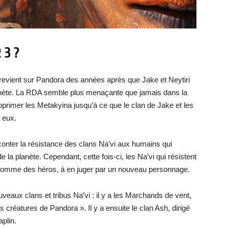
 3 ?
revient sur Pandora des années après que Jake et Neytiri
anète. La RDA semble plus menaçante que jamais dans la
primer les Metakyina jusqu’à ce que le clan de Jake et les
 eux.
conter la résistance des clans Na’vi aux humains qui
e la planète. Cependant, cette fois-ci, les Na’vi qui résistent
s comme des héros, à en juger par un nouveau personnage.
veaux clans et tribus Na’vi : il y a les Marchands de vent,
 créatures de Pandora ». Il y a ensuite le clan Ash, dirigé
plin.