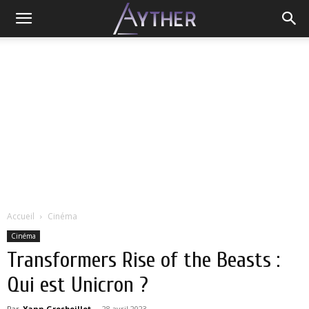
Accueil
Cinéma
Cinéma
Transformers Rise of the Beasts :
Qui est Unicron ?
Par
Yann Grosboillot
-
28 avril 2023